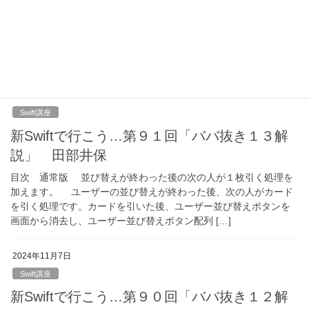
目次 通常版 今まで作ってきたものを組み合わせて、ゲームが
出来るようにします。 今回の変更はとても難しいです。１５５
行目からのペアを除くボタンの処理ですが、まずユーザーが何番
目かを選択したかどうかを調べる処理が入って […]
2024年11月9日
Swift講座
新Swiftで行こう…第９１回「ババ抜き１３解
説」 田部井保
目次 通常版 並び替えが終わった後の次の人が１枚引く処理を
加えます。 ユーザーの並び替えが終わった後、次の人がカード
を引く処理です。カードを引いた後、ユーザー並び替えボタンを
画面から消去し、ユーザー並び替えボタン配列 […]
2024年11月7日
Swift講座
新Swiftで行こう…第９０回「ババ抜き１２解