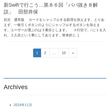
新Swiftで行こう…第８６回「ババ抜き８解
説」 田部井保
目次 通常版 カードをシャッフルする処理を加えます。とりあ
えず、一枚引くボタンのようにシャッフルするボタンを加えま
す。ユーザーが選ぶのは３番目とします。 ４行目で、i に１を入
れ、２人目という事にしてあります。将来的 […]
投
固
固
固
1
2
…
10
»
稿
定
定
定
ペ
ペ
ペ
の
ー
ー
ー
ペ
ジ
ジ
ジ
ー
Archives
ジ
送
り
2024年11月