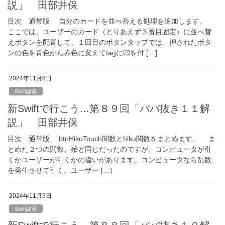
説」 田部井保
目次 通常版 自分のカードを並べ替える処理を追加します。
ここでは、ユーザーのカード（とりあえず３番目固定）に並べ替
えボタンを配置して、１回目のボタンタップでは、押されたボタ
ンの色を青色から赤色に変えてtagに印を付 […]
2024年11月6日
Swift講座
新Swiftで行こう…第８９回「ババ抜き１１解
説」 田部井保
目次 通常版 btnHikuTouch関数とhiku関数をまとめます。 ま
とめた２つの関数、殆ど同じだったのですが、コンピュータが引
くかユーザーが引くかの違いがあります。コンピュータなら乱数
を発生させて引く。ユーザー […]
2024年11月5日
Swift講座